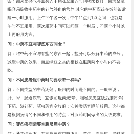
答：如果是补气补血类的中药在空腹的时间喝比较好，因为空腹
喝容易吸收中药中的补气补血的营养;其它的中药应该在饭前饭后
隔一小时服用。上午下午各一次，中午11点到1点之间，也就是
午时不宜服用。两次服药中间可以间隔一个时辰，即两个小时以
上再服用为宜。
问：中药不宜与哪些东西同食？
答：吃中药不宜与有盐的东西一起，盐分可以分解中药的成分，
减缓中药的效果，而且绿豆之类的相较在服药两个小时内不要
吃。
问：不同患者服中药时间要求都一样吗?
答：不同类型的中药汤剂，服用的时间是不同的。一般来说，
肝、肾、肠道疾患，宜饭前服药;眩晕、咽喉疾患宜饭后服药;泻
下药、滋补药、驱虫药宜空腹服；安神类药宜睡前服用。这些都
是根据病情的不同和作用的特点，对服药时间做出的大致要求。
问：哪些疾病需要空腹服用中药？
答：通常情况下，有三类要求空腹服用。首先，胃溃疡、胃黏膜