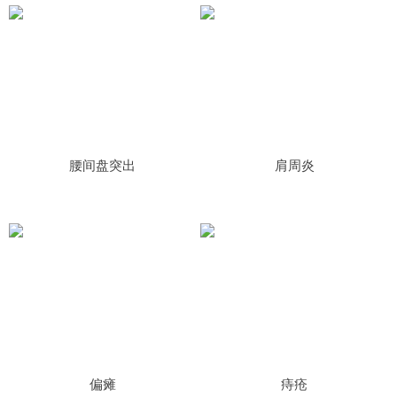
腰间盘突出
肩周炎
偏瘫
痔疮