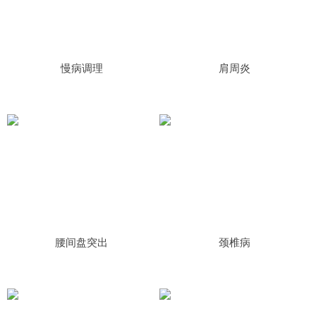
慢病调理
肩周炎
腰间盘突出
颈椎病