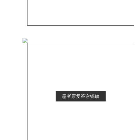
患者康复答谢锦旗