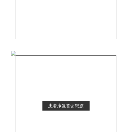
患者康复答谢锦旗