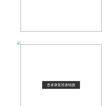
患者康复答谢锦旗