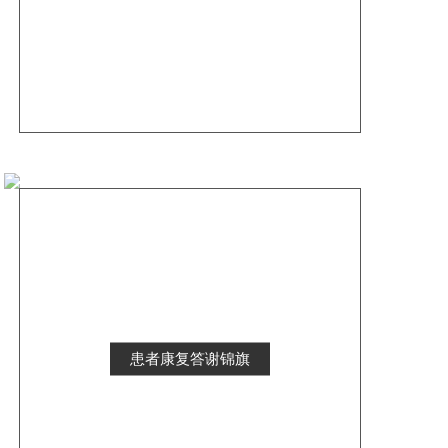
患者康复答谢锦旗