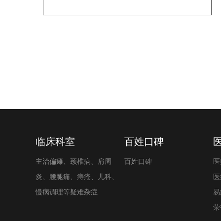
临床科室
百姓口碑
主治偏瘫、颈椎病、肩周
百姓口碑
医
炎、腰腿痛、痔疮、儿科、
医
慢病调理等疑难杂症
易
荣