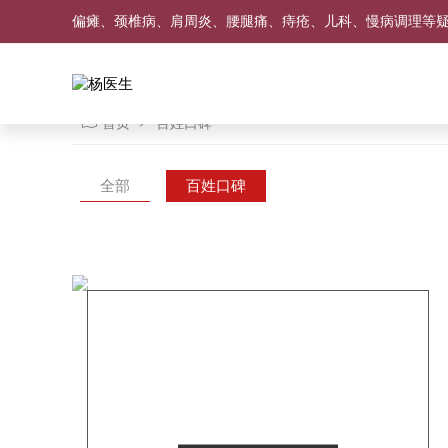
偏瘫、颈椎病、肩周炎、腰腿痛、痔疮、儿科、慢病调理等
首页
百姓口碑
全部
百姓口碑