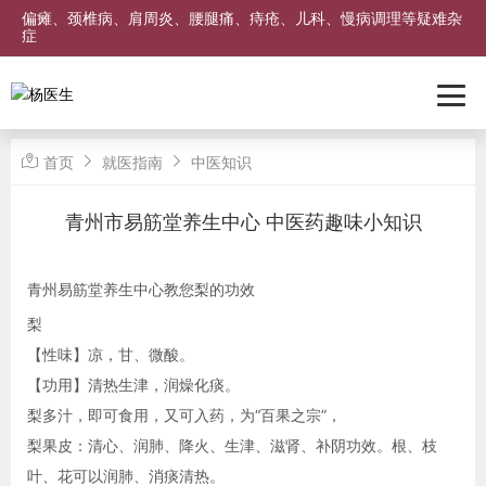
偏瘫、颈椎病、肩周炎、腰腿痛、痔疮、儿科、慢病调理等疑难杂
症
首页
就医指南
中医知识
青州市易筋堂养生中心 中医药趣味小知识
青州易筋堂养生中心教您梨的功效
梨
【性味】凉，甘、微酸。
【功用】清热生津，润燥化痰。
梨多汁，即可食用，又可入药，为“百果之宗”，
梨果皮：清心、润肺、降火、生津、滋肾、补阴功效。根、枝
叶、花可以润肺、消痰清热。