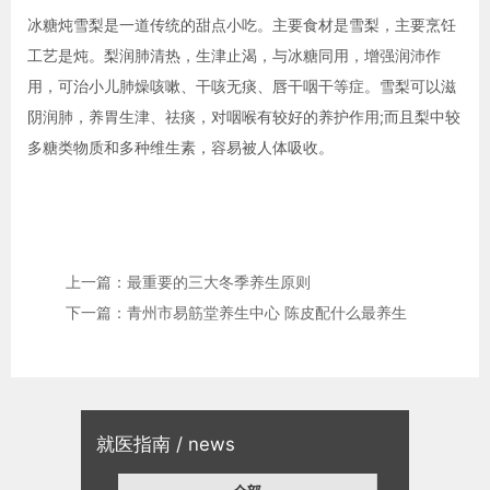
冰糖炖雪梨是一道传统的甜点小吃。主要食材是雪梨，主要烹饪
工艺是炖。梨润肺清热，生津止渴，与冰糖同用，增强润沛作
用，可治小儿肺燥咳嗽、干咳无痰、唇干咽干等症。雪梨可以滋
阴润肺，养胃生津、祛痰，对咽喉有较好的养护作用;而且梨中较
多糖类物质和多种维生素，容易被人体吸收。
上一篇：最重要的三大冬季养生原则
下一篇：青州市易筋堂养生中心 陈皮配什么最养生
就医指南 / news