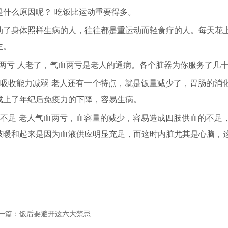
是什么原因呢？ 吃饭比运动重要得多。
动了身体照样生病的人，往往都是重运动而轻食疗的人。每天花
主。
血两亏 人老了，气血两亏是老人的通病。各个脏器为你服务了几
化吸收能力减弱 老人还有一个特点，就是饭量减少了，胃肠的消
成上了年纪后免疫力的下降，容易生病。
血不足 老人气血两亏，血容量的减少，容易造成四肢供血的不足
肢暖和起来是因为血液供应明显充足，而这时内脏尤其是心脑，
一篇：饭后要避开这六大禁忌