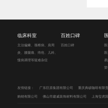
临床科室
百姓口碑
主治偏瘫、颈椎病、肩周
百姓口碑
医
炎、腰腿痛、痔疮、儿科、
医
慢病调理等疑难杂症
易
荣
友情链接：
广东巨原集团有限公司
重庆典硕咖啡有限
购销有限公司
佛山市建威装饰材料有限公司
上海玺虎