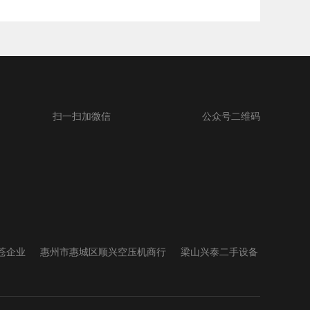
扫一扫加微信
公众号二维码
苍企业
惠州市惠城区顺兴空压机商行
梁山兴泰二手设备