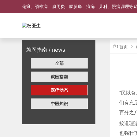
偏瘫、颈椎病、肩周炎、腰腿痛、痔疮、儿科、慢病调理等
首页
就医指南 / news
全部
就医指南
医疗动态
“民以
们有充
中医知识
百分之
按道理
也强壮