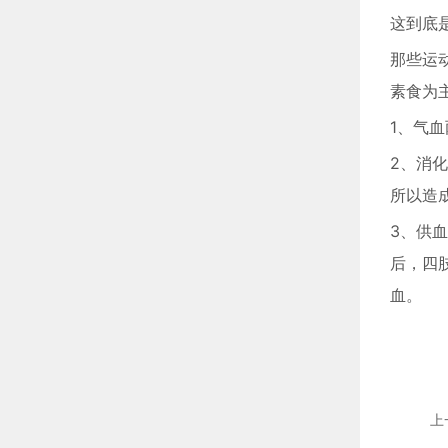
这到底
那些运
素食为
1、气
2、消
所以造
3、供
后，四
血。
上