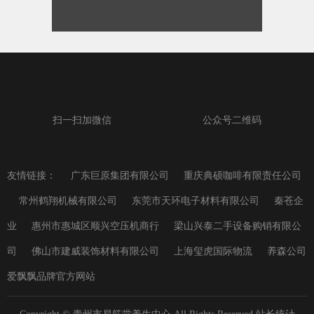
扫一扫加微信
公众号二维码
友情链接：
广东巨原集团有限公司
重庆典硕咖啡有限责任公司
常州鹤翔机械有限公司
东莞市天环电子材料有限公司
秦苍企
业
惠州市惠城区顺兴空压机商行
梁山兴泰二手设备购销有限公
司
佛山市建威装饰材料有限公司
上海玺虎国际物流
养森公司
爱飘飘品牌官方网站