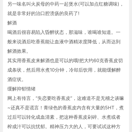
另一味名叫火炭母的中药一起煲水(可以加点红糖调味)，
就是非常好的治口腔溃疡的良药了!
解酒
喝酒后很容易陷入昏醉状态，那滋味，谁喝谁知道。一
般来说酒后吃香蕉能让血液中酒精浓度降低，从而达到
解酒效果。
其实用香蕉皮来解酒也是可以的哦!把大约60克香蕉皮切
成条状，然后用水煮10分钟，冷却后饮用，就能缓解醉
酒症状。
缓解抑郁情绪
网上有传言，“失恋要吃香蕉皮”，这难道不是无稽之谈嘛
~还真不是谎言！青绿色的香蕉皮内含有大量的5HT，煮
过后可以转化成血清素，把这种香蕉皮剁碎、水煮或者
榨成汁可以抗忧郁。精神压力大的人，可要试试这种方